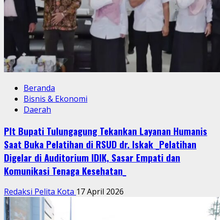
Beranda
Bisnis & Ekonomi
Daerah
Plt Bupati Tulungagung Tekankan Layanan Humanis
Saat Buka Pelatihan di RSUD dr. Iskak _Pelatihan
Digelar di Auditorium IDIK, Sasar Empati dan
Komunikasi Tenaga Kesehatan_
Redaksi Pelita Kota
17 April 2026