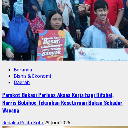
Beranda
Bisnis & Ekonomi
Daerah
Pemkot Bekasi Perluas Akses Kerja bagi Difabel,
Harris Bobihoe Tekankan Kesetaraan Bukan Sekadar
Wacana
Redaksi Pelita Kota
29 Juni 2026