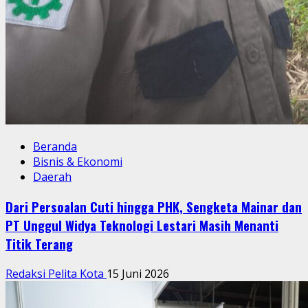
Beranda
Bisnis & Ekonomi
Daerah
Dari Persoalan Cuti hingga PHK, Sengketa Mainar dan
PT Unggul Widya Teknologi Lestari Masih Menanti
Titik Terang
Redaksi Pelita Kota
15 Juni 2026