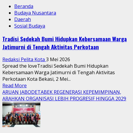
Beranda
Budaya Nusantara
Daerah
Sosial Budaya
Tradisi Sedekah Bumi Hidupkan Kebersamaan Warga
Jatimurni di Tengah Aktivitas Perkotaan
Redaksi Pelita Kota
3 Mei 2026
Spread the loveTradisi Sedekah Bumi Hidupkan
Kebersamaan Warga Jatimurni di Tengah Aktivitas
Perkotaan Kota Bekasi, 2 Mei...
Read
Read More
more
ARUAN JABODETABEK REGENERASI KEPEMIMPINAN,
about
ARAHKAN ORGANISASI LEBIH PROGRESIF HINGGA 2029
Tradisi
Sedekah
Bumi
Hidupkan
Kebersamaan