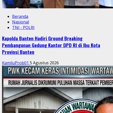
Beranda
Nasional
TNI - POLRI
Kapolda Banten Hadiri Ground Breaking
Pembangunan Gedung Kantor DPD RI di Ibu Kota
Provinsi Banten
KamiluProb01
5 Agustus 2026