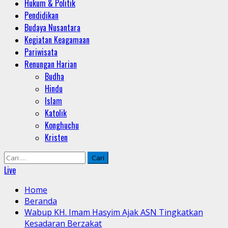
Hukum & Politik
Pendidikan
Budaya Nusantara
Kegiatan Keagamaan
Pariwisata
Renungan Harian
Budha
Hindu
Islam
Katolik
Konghuchu
Kristen
Cari
untuk:
Live
Home
Beranda
Wabup KH. Imam Hasyim Ajak ASN Tingkatkan
Kesadaran Berzakat