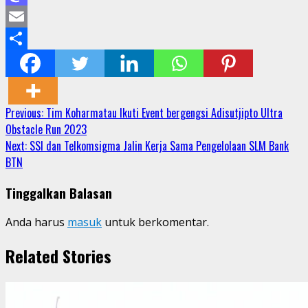
Mastodon
Email
Share
Continue
Previous:
Tim Koharmatau Ikuti Event bergengsi Adisutjipto Ultra
Obstacle Run 2023
Reading
Next:
SSI dan Telkomsigma Jalin Kerja Sama Pengelolaan SLM Bank
BTN
Tinggalkan Balasan
Anda harus
masuk
untuk berkomentar.
Related Stories