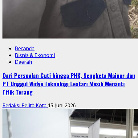
Beranda
Bisnis & Ekonomi
Daerah
Dari Persoalan Cuti hingga PHK, Sengketa Mainar dan
PT Unggul Widya Teknologi Lestari Masih Menanti
Titik Terang
Redaksi Pelita Kota
15 Juni 2026