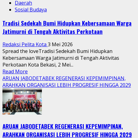
Daerah
Sosial Budaya
Tradisi Sedekah Bumi Hidupkan Kebersamaan Warga
Jatimurni di Tengah Aktivitas Perkotaan
Redaksi Pelita Kota
3 Mei 2026
Spread the loveTradisi Sedekah Bumi Hidupkan
Kebersamaan Warga Jatimurni di Tengah Aktivitas
Perkotaan Kota Bekasi, 2 Mei...
Read
Read More
more
ARUAN JABODETABEK REGENERASI KEPEMIMPINAN,
about
ARAHKAN ORGANISASI LEBIH PROGRESIF HINGGA 2029
Tradisi
Sedekah
Bumi
Hidupkan
Kebersamaan
ARUAN JABODETABEK REGENERASI KEPEMIMPINAN,
Warga
Jatimurni
ARAHKAN ORGANISASI LEBIH PROGRESIF HINGGA 2029