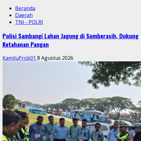
Beranda
Daerah
TNI - POLRI
Polisi Sambangi Lahan Jagung di Sumberasih, Dukung
Ketahanan Pangan
KamiluProb01
8 Agustus 2026