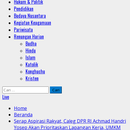
Hukum & Politik
Pendidikan
Budaya Nusantara
Kegiatan Keagamaan
Pariwisata
Renungan Harian
Budha
Hindu
Islam
Katolik
Konghuchu
Kristen
Cari
untuk:
Live
Home
Beranda
Serap Aspirasi Rakyat, Caleg DPR RI Achmad Handri
Yosep Akan Prioritaskan Lapangan Kerja, UMKM