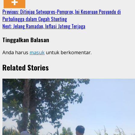
Continue
Previous:
Ditinjau Setwapres-Pemprov, Ini Keseruan Posyandu di
Purbalingga dalam Cegah Stunting
Reading
Next:
Jelang Ramadan, Inflasi Jateng Terjaga
Tinggalkan Balasan
Anda harus
masuk
untuk berkomentar.
Related Stories