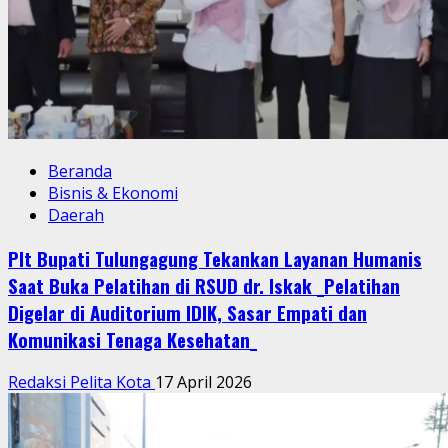
Beranda
Bisnis & Ekonomi
Daerah
Plt Bupati Tulungagung Tekankan Layanan Humanis
Saat Buka Pelatihan di RSUD dr. Iskak _Pelatihan
Digelar di Auditorium IDIK, Sasar Empati dan
Komunikasi Tenaga Kesehatan_
Redaksi Pelita Kota
17 April 2026