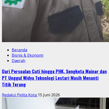
Beranda
Bisnis & Ekonomi
Daerah
Dari Persoalan Cuti hingga PHK, Sengketa Mainar dan
PT Unggul Widya Teknologi Lestari Masih Menanti
Titik Terang
Redaksi Pelita Kota
15 Juni 2026