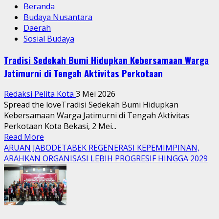
Beranda
Budaya Nusantara
Daerah
Sosial Budaya
Tradisi Sedekah Bumi Hidupkan Kebersamaan Warga
Jatimurni di Tengah Aktivitas Perkotaan
Redaksi Pelita Kota
3 Mei 2026
Spread the loveTradisi Sedekah Bumi Hidupkan
Kebersamaan Warga Jatimurni di Tengah Aktivitas
Perkotaan Kota Bekasi, 2 Mei...
Read
Read More
more
ARUAN JABODETABEK REGENERASI KEPEMIMPINAN,
about
ARAHKAN ORGANISASI LEBIH PROGRESIF HINGGA 2029
Tradisi
Sedekah
Bumi
Hidupkan
Kebersamaan