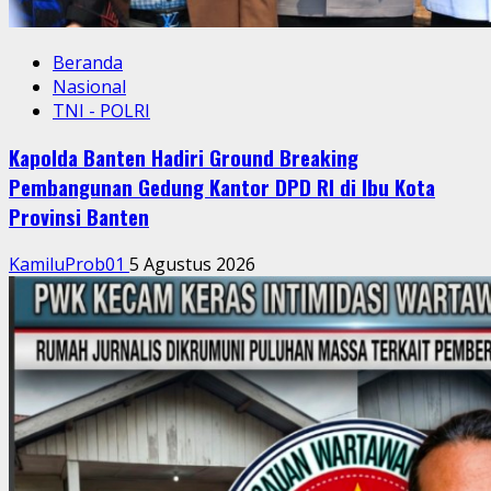
Beranda
Nasional
TNI - POLRI
Kapolda Banten Hadiri Ground Breaking
Pembangunan Gedung Kantor DPD RI di Ibu Kota
Provinsi Banten
KamiluProb01
5 Agustus 2026