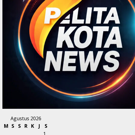
Agustus 2026
M
S
S
R
K
J
S
1