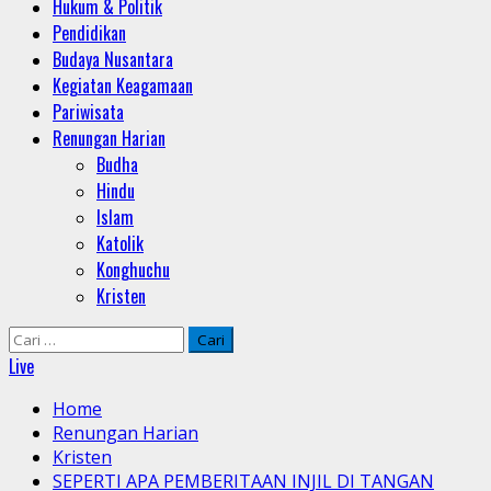
Hukum & Politik
Pendidikan
Budaya Nusantara
Kegiatan Keagamaan
Pariwisata
Renungan Harian
Budha
Hindu
Islam
Katolik
Konghuchu
Kristen
Cari
untuk:
Live
Home
Renungan Harian
Kristen
SEPERTI APA PEMBERITAAN INJIL DI TANGAN