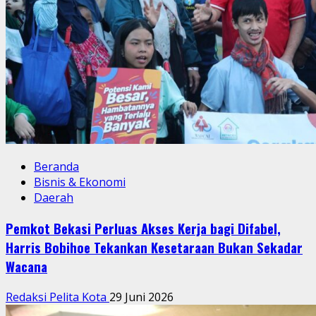
Beranda
Bisnis & Ekonomi
Daerah
Pemkot Bekasi Perluas Akses Kerja bagi Difabel,
Harris Bobihoe Tekankan Kesetaraan Bukan Sekadar
Wacana
Redaksi Pelita Kota
29 Juni 2026