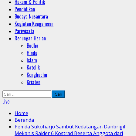
Hukum & Politik
Pendidikan
Budaya Nusantara
Kegiatan Keagamaan
Pariwisata
Renungan Harian
Budha
Hindu
Islam
Katolik
Konghuchu
Kristen
Cari
untuk:
Live
Home
Beranda
Pemda Sukoharjo Sambut Kedatangan Danbrigif
Mekanis Raider 6 Kostrad Beserta Anggota dari