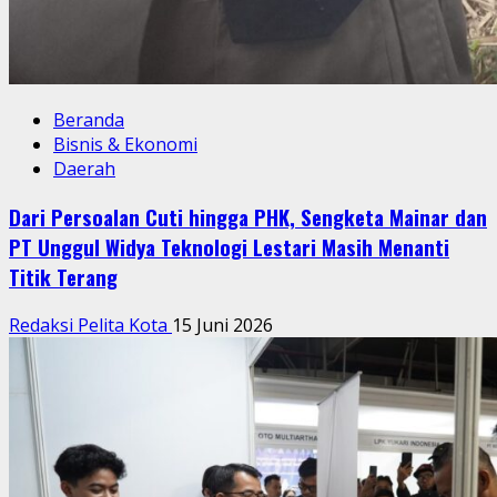
Beranda
Bisnis & Ekonomi
Daerah
Dari Persoalan Cuti hingga PHK, Sengketa Mainar dan
PT Unggul Widya Teknologi Lestari Masih Menanti
Titik Terang
Redaksi Pelita Kota
15 Juni 2026