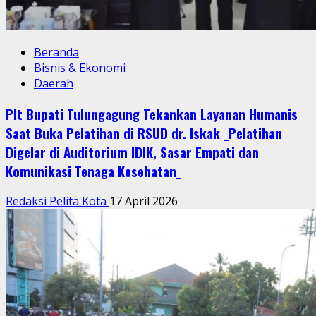
Beranda
Bisnis & Ekonomi
Daerah
Plt Bupati Tulungagung Tekankan Layanan Humanis
Saat Buka Pelatihan di RSUD dr. Iskak _Pelatihan
Digelar di Auditorium IDIK, Sasar Empati dan
Komunikasi Tenaga Kesehatan_
Redaksi Pelita Kota
17 April 2026