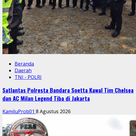
Beranda
Daerah
TNI - POLRI
Satlantas Polresta Bandara Soetta Kawal Tim Chelsea
dan AC Milan Legend Tiba di Jakarta
KamiluProb01
8 Agustus 2026