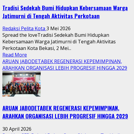
Tradisi Sedekah Bumi Hidupkan Kebersamaan Warga
Jatimurni di Tengah Aktivitas Perkotaan
Redaksi Pelita Kota
3 Mei 2026
Spread the loveTradisi Sedekah Bumi Hidupkan
Kebersamaan Warga Jatimurni di Tengah Aktivitas
Perkotaan Kota Bekasi, 2 Mei...
Read
Read More
more
ARUAN JABODETABEK REGENERASI KEPEMIMPINAN,
about
ARAHKAN ORGANISASI LEBIH PROGRESIF HINGGA 2029
Tradisi
Sedekah
Bumi
Hidupkan
Kebersamaan
ARUAN JABODETABEK REGENERASI KEPEMIMPINAN,
Warga
Jatimurni
ARAHKAN ORGANISASI LEBIH PROGRESIF HINGGA 2029
di
Tengah
30 April 2026
Aktivitas