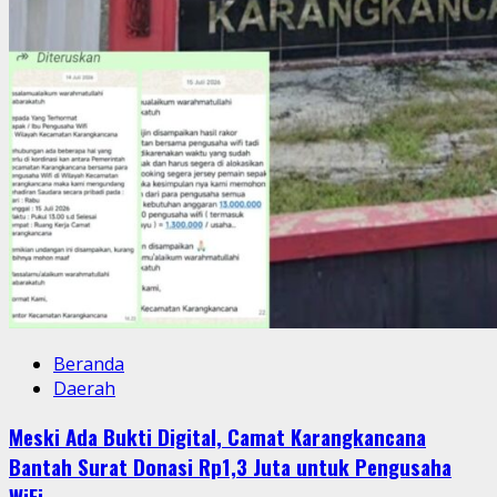
Beranda
Daerah
Meski Ada Bukti Digital, Camat Karangkancana
Bantah Surat Donasi Rp1,3 Juta untuk Pengusaha
WiFi