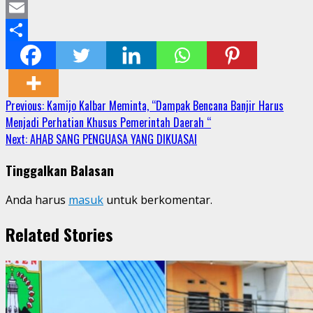
Beranda
Nasional
TNI - POLRI
Kapolda Banten Hadiri Ground Breaking
Pembangunan Gedung Kantor DPD RI di Ibu Kota
Provinsi Banten
KamiluProb01
5 Agustus 2026