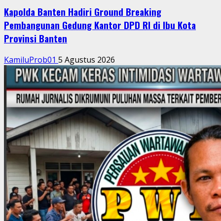
Beranda
Daerah
Buntut Berita Makanan Basi Berujung Intimidasi:
PWK Minta Wartawan Ketapang Lapor Polisi
KamiluProb01
5 Agustus 2026