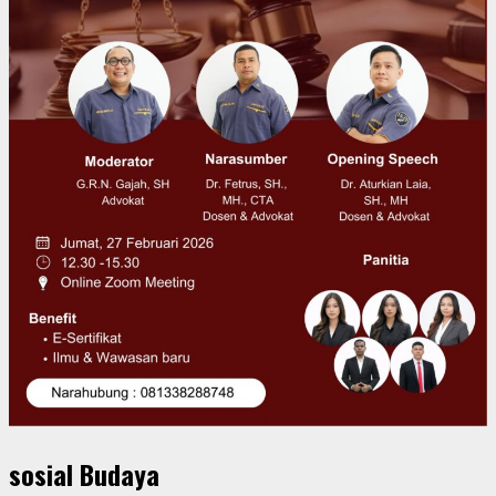
Beranda
Budaya Nusantara
Daerah
Sosial Budaya
Tradisi Sedekah Bumi Hidupkan Kebersamaan Warga
Jatimurni di Tengah Aktivitas Perkotaan
Redaksi Pelita Kota
3 Mei 2026
Spread the loveTradisi Sedekah Bumi Hidupkan
Kebersamaan Warga Jatimurni di Tengah Aktivitas
Perkotaan Kota Bekasi, 2 Mei...