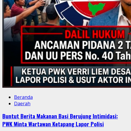
Beranda
Daerah
Pengakuan Penjual Pil Koplo Soal Dugaan “Setoran”
Mengguncang Cianjur, KDM Bergerak, Publik Tagih
Ketegasan Polda Jabar
KamiluProb01
5 Agustus 2026
Ekonomi dan Bisnis