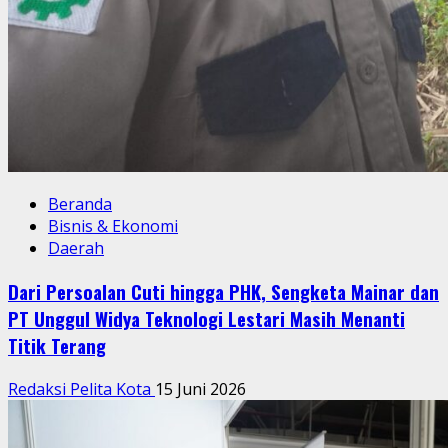
Beranda
Bisnis & Ekonomi
Daerah
Ribuan Lowongan Dibuka di Bogor, DPRD Nilai Sinergi
Pemerintah dan Dunia Usaha Jadi Kunci Tekan
Pengangguran
Redaksi Pelita Kota
11 Juni 2026