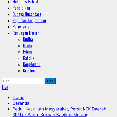
Hukum & Politik
Pendidikan
Budaya Nusantara
Kegiatan Keagamaan
Pariwisata
Renungan Harian
Budha
Hindu
Islam
Katolik
Konghuchu
Kristen
Cari
untuk:
Live
Home
Beranda
Peduli Kesulitan Masyarakat, Persit KCK Daerah
XII/Tpr Bantu Korban Banjir di Sintang