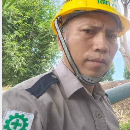
Dari Persoalan Cuti hingga PHK, Sengketa Mainar dan
PT Unggul Widya Teknologi Lestari Masih Menanti
Titik Terang
Redaksi Pelita Kota
15 Juni 2026