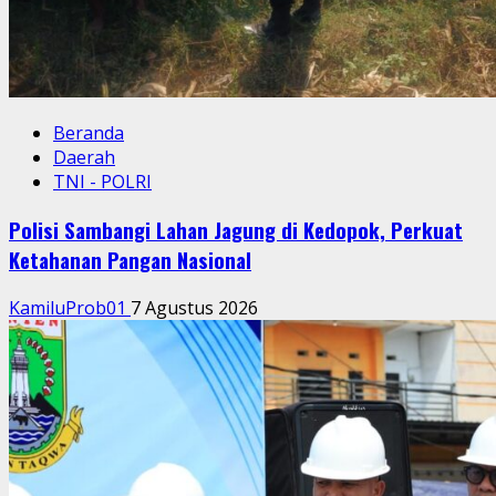
Beranda
Daerah
TNI - POLRI
Polisi Sambangi Lahan Jagung di Kedopok, Perkuat
Ketahanan Pangan Nasional
KamiluProb01
7 Agustus 2026