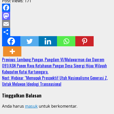
Post Views:
171
Facebook
Mastodon
Email
Share
Continue
Previous:
Lumbung Pangan, Pangdam VI/Mulawarman dan Danrem
091/ASN Panen Raya Ketahanan Pangan Desa Sinergi Hijau Wilayah
Reading
Kabupaten Kutai Kartanegara.
Next:
Webinar “Memupuk Prespektif Utuh Nasionalisme Generasi Z,
Untuk Melawan Ideologi Transnasional
Tinggalkan Balasan
Anda harus
masuk
untuk berkomentar.