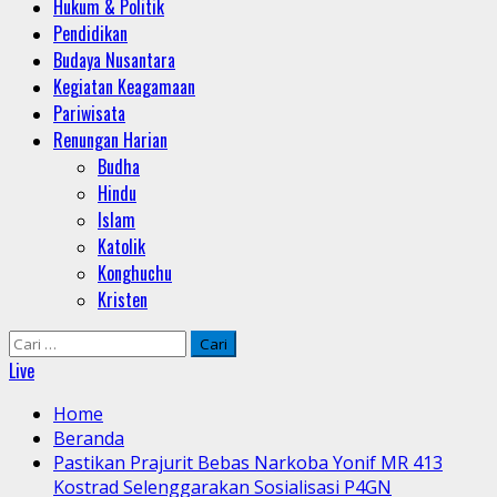
Hukum & Politik
Pendidikan
Budaya Nusantara
Kegiatan Keagamaan
Pariwisata
Renungan Harian
Budha
Hindu
Islam
Katolik
Konghuchu
Kristen
Cari
untuk:
Live
Home
Beranda
Pastikan Prajurit Bebas Narkoba Yonif MR 413
Kostrad Selenggarakan Sosialisasi P4GN