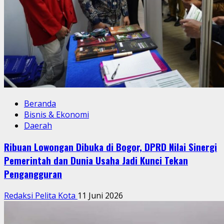
Beranda
Bisnis & Ekonomi
Daerah
Ribuan Lowongan Dibuka di Bogor, DPRD Nilai Sinergi
Pemerintah dan Dunia Usaha Jadi Kunci Tekan
Pengangguran
Redaksi Pelita Kota
11 Juni 2026