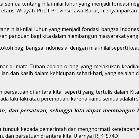
ta semua tentang nilai-nilai luhur yang menjadi fondasi neg
etaris Wilayah PGLII Provinsi Jawa Barat, menyampaikan
tang nilai-nilai luhur yang menjadi fondasi bangsa Indones
kan panduan bagi kita dalam membangun masyarakat yang ad
okoh bagi bangsa Indonesia, dengan nilai-nilai seperti kea
nar di mata Tuhan adalah orang yang melakukan keadilan
ilan dan kasih dalam kehidupan sehari-hari, yang sejalan
ersatuan di antara kita, seperti yang tertulis dalam Kitab
ada laki-laki atau perempuan, karena kamu semua adalah sa
an, dan persatuan, sehingga kita dapat membangun ba
a tunduk kepada pemerintah dan menghormati ketetapan A
 dan persatuan di antara kita. Ujarnya [R_KFS74D]