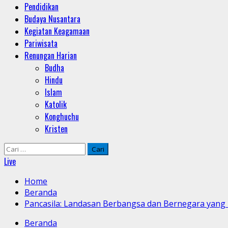
Pendidikan
Budaya Nusantara
Kegiatan Keagamaan
Pariwisata
Renungan Harian
Budha
Hindu
Islam
Katolik
Konghuchu
Kristen
Cari
untuk:
Live
Home
Beranda
Pancasila: Landasan Berbangsa dan Bernegara yang D
Beranda