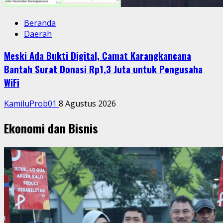
Beranda
Daerah
Meski Ada Bukti Digital, Camat Karangkancana
Bantah Surat Donasi Rp1,3 Juta untuk Pengusaha
WiFi
KamiluProb01
8 Agustus 2026
Ekonomi dan Bisnis