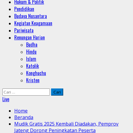
Hukum & Politik
Pendidikan
Budaya Nusantara
Kegiatan Keagamaan
Pariwisata
Renungan Harian
Budha
Hindu
Islam
Katolik
Konghuchu
Kristen
Cari
untuk:
Live
Home
Beranda
Mudik Gratis 2025 Kembali Diadakan, Pemprov
Jateng Dorong Peningkatan Peserta