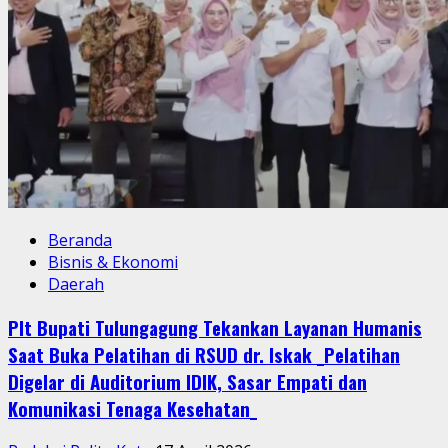
Beranda
Bisnis & Ekonomi
Daerah
Plt Bupati Tulungagung Tekankan Layanan Humanis
Saat Buka Pelatihan di RSUD dr. Iskak _Pelatihan
Digelar di Auditorium IDIK, Sasar Empati dan
Komunikasi Tenaga Kesehatan_