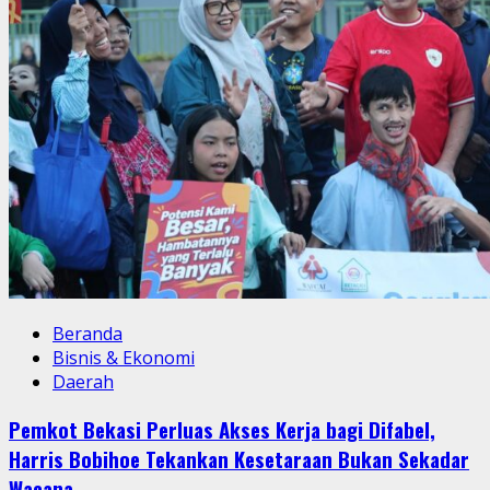
Beranda
Bisnis & Ekonomi
Daerah
Pemkot Bekasi Perluas Akses Kerja bagi Difabel,
Harris Bobihoe Tekankan Kesetaraan Bukan Sekadar
Wacana