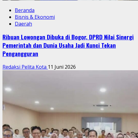
Beranda
Bisnis & Ekonomi
Daerah
Ribuan Lowongan Dibuka di Bogor, DPRD Nilai Sinergi
Pemerintah dan Dunia Usaha Jadi Kunci Tekan
Pengangguran
Redaksi Pelita Kota
11 Juni 2026