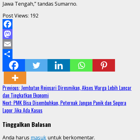
Jawa Tengah,” tandas Sumarno.
Post Views:
192
Facebook
Mastodon
Email
Share
Continue
Previous:
Jembatan Rejosari Diresmikan, Akses Warga Lebih Lancar
dan Tingkatkan Ekonomi
Reading
Next:
PMK Bisa Disembuhkan, Peternak Jangan Panik dan Segera
Lapor Jika Ada Kasus
Tinggalkan Balasan
Anda harus
masuk
untuk berkomentar.