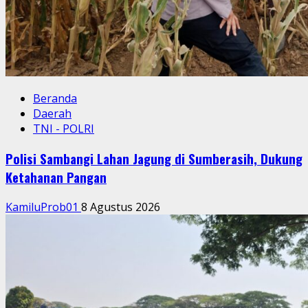
Beranda
Daerah
TNI - POLRI
Polisi Sambangi Lahan Jagung di Sumberasih, Dukung
Ketahanan Pangan
KamiluProb01
8 Agustus 2026