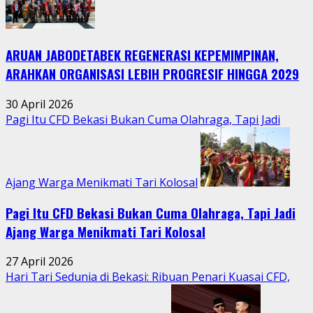
Bumi
Hidupkan
Kebersamaan
ARUAN JABODETABEK REGENERASI KEPEMIMPINAN,
Warga
Jatimurni
ARAHKAN ORGANISASI LEBIH PROGRESIF HINGGA 2029
di
Tengah
30 April 2026
Aktivitas
Pagi Itu CFD Bekasi Bukan Cuma Olahraga, Tapi Jadi
Perkotaan
Ajang Warga Menikmati Tari Kolosal
Pagi Itu CFD Bekasi Bukan Cuma Olahraga, Tapi Jadi
Ajang Warga Menikmati Tari Kolosal
27 April 2026
Hari Tari Sedunia di Bekasi: Ribuan Penari Kuasai CFD,