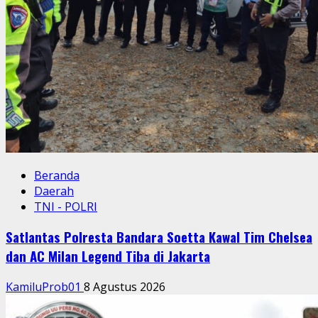
Beranda
Daerah
TNI - POLRI
Satlantas Polresta Bandara Soetta Kawal Tim Chelsea
dan AC Milan Legend Tiba di Jakarta
KamiluProb01
8 Agustus 2026