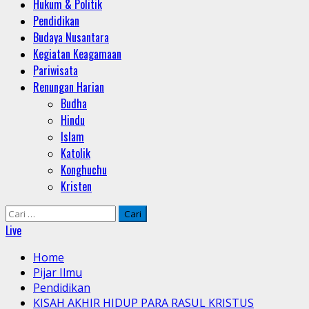
Hukum & Politik
Pendidikan
Budaya Nusantara
Kegiatan Keagamaan
Pariwisata
Renungan Harian
Budha
Hindu
Islam
Katolik
Konghuchu
Kristen
Cari
untuk:
Live
Home
Pijar Ilmu
Pendidikan
KISAH AKHIR HIDUP PARA RASUL KRISTUS