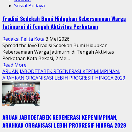
Sosial Budaya
Tradisi Sedekah Bumi Hidupkan Kebersamaan Warga
Jatimurni di Tengah Aktivitas Perkotaan
Redaksi Pelita Kota
3 Mei 2026
Spread the loveTradisi Sedekah Bumi Hidupkan
Kebersamaan Warga Jatimurni di Tengah Aktivitas
Perkotaan Kota Bekasi, 2 Mei...
Read
Read More
more
ARUAN JABODETABEK REGENERASI KEPEMIMPINAN,
about
ARAHKAN ORGANISASI LEBIH PROGRESIF HINGGA 2029
Tradisi
Sedekah
Bumi
Hidupkan
Kebersamaan
ARUAN JABODETABEK REGENERASI KEPEMIMPINAN,
Warga
Jatimurni
ARAHKAN ORGANISASI LEBIH PROGRESIF HINGGA 2029
di