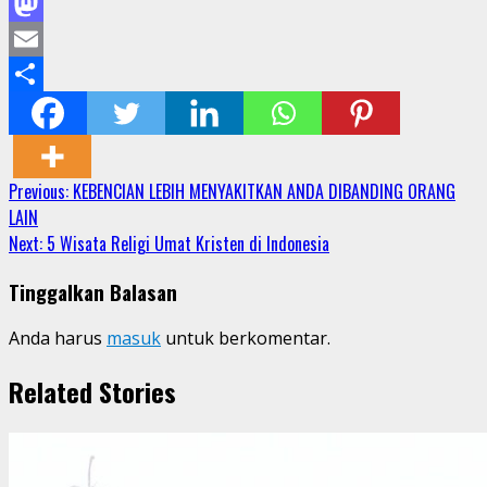
Facebook
Mastodon
Email
Share
Continue
Previous:
KEBENCIAN LEBIH MENYAKITKAN ANDA DIBANDING ORANG
LAIN
Reading
Next:
5 Wisata Religi Umat Kristen di Indonesia
Tinggalkan Balasan
Anda harus
masuk
untuk berkomentar.
Related Stories