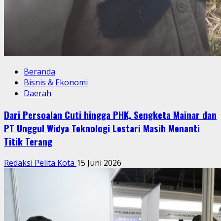
Beranda
Bisnis & Ekonomi
Daerah
Dari Persoalan Cuti hingga PHK, Sengketa Mainar dan
PT Unggul Widya Teknologi Lestari Masih Menanti
Titik Terang
Redaksi Pelita Kota
15 Juni 2026