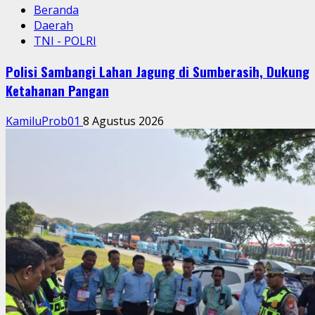
Beranda
Daerah
TNI - POLRI
Polisi Sambangi Lahan Jagung di Sumberasih, Dukung
Ketahanan Pangan
KamiluProb01
8 Agustus 2026