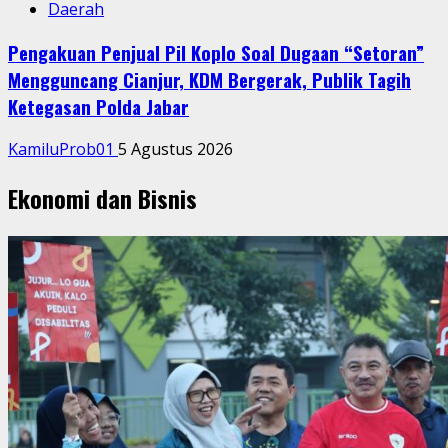
Daerah
Pengakuan Penjual Pil Koplo Soal Dugaan “Setoran”
Mengguncang Cianjur, KDM Bergerak, Publik Tagih
Ketegasan Polda Jabar
KamiluProb01
5 Agustus 2026
Ekonomi dan Bisnis