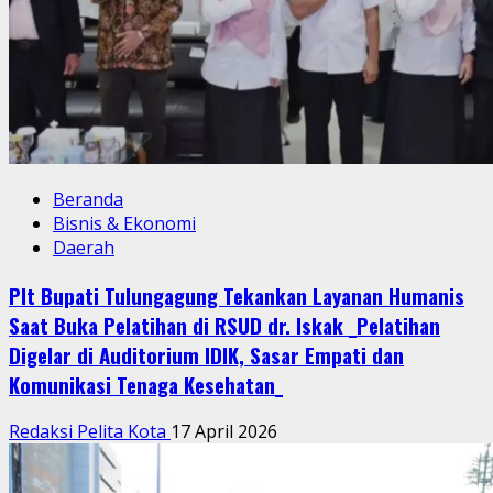
Beranda
Bisnis & Ekonomi
Daerah
Plt Bupati Tulungagung Tekankan Layanan Humanis
Saat Buka Pelatihan di RSUD dr. Iskak _Pelatihan
Digelar di Auditorium IDIK, Sasar Empati dan
Komunikasi Tenaga Kesehatan_
Redaksi Pelita Kota
17 April 2026