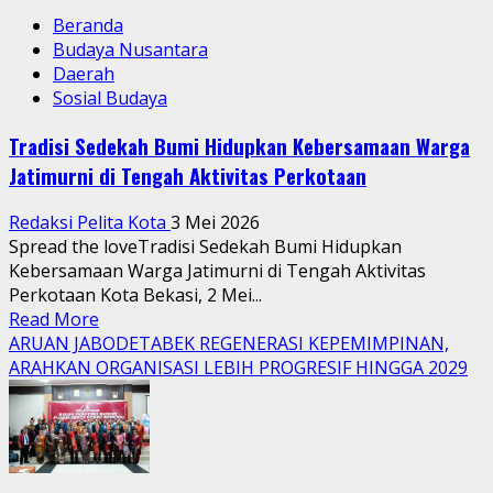
Beranda
Budaya Nusantara
Daerah
Sosial Budaya
Tradisi Sedekah Bumi Hidupkan Kebersamaan Warga
Jatimurni di Tengah Aktivitas Perkotaan
Redaksi Pelita Kota
3 Mei 2026
Spread the loveTradisi Sedekah Bumi Hidupkan
Kebersamaan Warga Jatimurni di Tengah Aktivitas
Perkotaan Kota Bekasi, 2 Mei...
Read
Read More
more
ARUAN JABODETABEK REGENERASI KEPEMIMPINAN,
about
ARAHKAN ORGANISASI LEBIH PROGRESIF HINGGA 2029
Tradisi
Sedekah
Bumi
Hidupkan
Kebersamaan