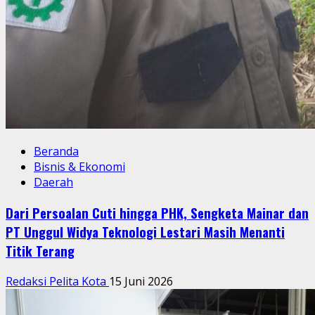
Beranda
Bisnis & Ekonomi
Daerah
Dari Persoalan Cuti hingga PHK, Sengketa Mainar dan
PT Unggul Widya Teknologi Lestari Masih Menanti
Titik Terang
Redaksi Pelita Kota
15 Juni 2026