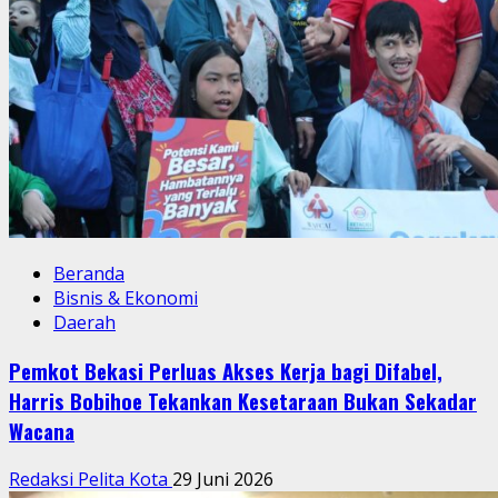
Beranda
Bisnis & Ekonomi
Daerah
Pemkot Bekasi Perluas Akses Kerja bagi Difabel,
Harris Bobihoe Tekankan Kesetaraan Bukan Sekadar
Wacana
Redaksi Pelita Kota
29 Juni 2026