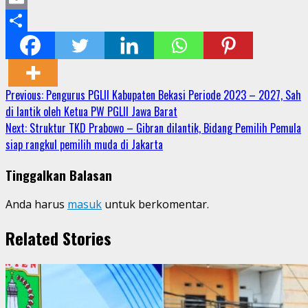
Email
Share
Continue
Previous:
Pengurus PGLII Kabupaten Bekasi Periode 2023 – 2027, Sah
di lantik oleh Ketua PW PGLII Jawa Barat
Reading
Next:
Struktur TKD Prabowo – Gibran dilantik, Bidang Pemilih Pemula
siap rangkul pemilih muda di Jakarta
Tinggalkan Balasan
Anda harus
masuk
untuk berkomentar.
Related Stories