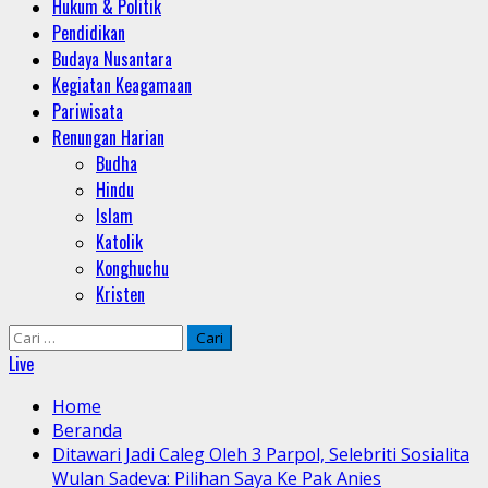
Hukum & Politik
Pendidikan
Budaya Nusantara
Kegiatan Keagamaan
Pariwisata
Renungan Harian
Budha
Hindu
Islam
Katolik
Konghuchu
Kristen
Cari
untuk:
Live
Home
Beranda
Ditawari Jadi Caleg Oleh 3 Parpol, Selebriti Sosialita
Wulan Sadeva: Pilihan Saya Ke Pak Anies