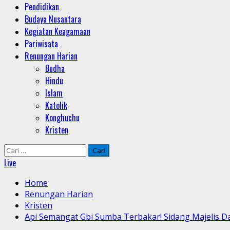
Pendidikan
Budaya Nusantara
Kegiatan Keagamaan
Pariwisata
Renungan Harian
Budha
Hindu
Islam
Katolik
Konghuchu
Kristen
Cari
untuk:
Live
Home
Renungan Harian
Kristen
Api Semangat Gbi Sumba Terbakar! Sidang Majelis 