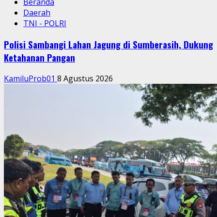
Beranda
Daerah
TNI - POLRI
Polisi Sambangi Lahan Jagung di Sumberasih, Dukung
Ketahanan Pangan
KamiluProb01
8 Agustus 2026