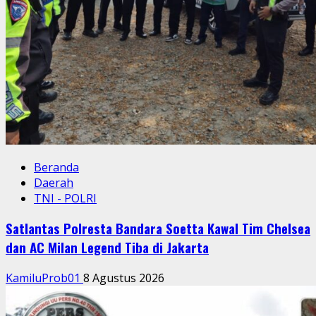
Beranda
Daerah
TNI - POLRI
Satlantas Polresta Bandara Soetta Kawal Tim Chelsea
dan AC Milan Legend Tiba di Jakarta
KamiluProb01
8 Agustus 2026