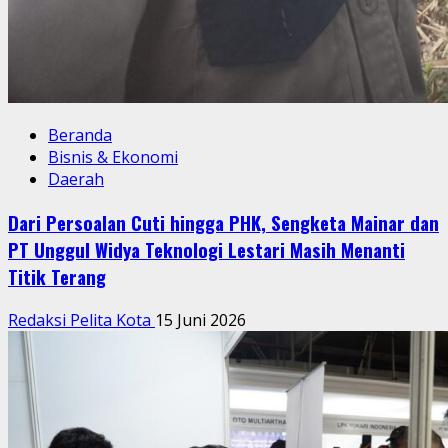
Beranda
Bisnis & Ekonomi
Daerah
Dari Persoalan Cuti hingga PHK, Sengketa Mainar dan
PT Unggul Widya Teknologi Lestari Masih Menanti
Titik Terang
Redaksi Pelita Kota
15 Juni 2026