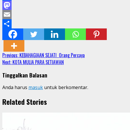
Facebook
Mastodon
Email
Share
Continue
Previous:
KEBAHAGIAAN SEJATI Orang Percaya
Next:
KOTA MULIA PARA SETIAWAN
Reading
Tinggalkan Balasan
Anda harus
masuk
untuk berkomentar.
Related Stories