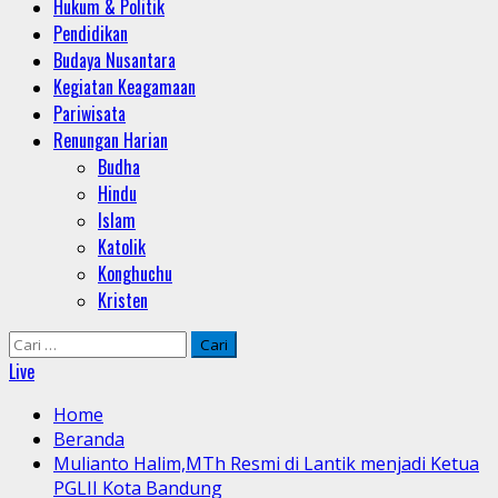
Hukum & Politik
Pendidikan
Budaya Nusantara
Kegiatan Keagamaan
Pariwisata
Renungan Harian
Budha
Hindu
Islam
Katolik
Konghuchu
Kristen
Cari
untuk:
Live
Home
Beranda
Mulianto Halim,MTh Resmi di Lantik menjadi Ketua
PGLII Kota Bandung