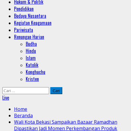
Hukum & Politik
Pendidikan
Budaya Nusantara
Kegiatan Keagamaan
Pariwisata
Renungan Harian
Budha
Hindu
Islam
Katolik
Konghuchu
Kristen
Cari
untuk:
Live
Home
Beranda
Wali Kota Bekasi Sampaikan Bazaar Ramadhan
Dipastikan Jadi Momen Perkembangan Produk