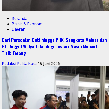
Beranda
Bisnis & Ekonomi
Daerah
Dari Persoalan Cuti hingga PHK, Sengketa Mainar dan
PT Unggul Widya Teknologi Lestari Masih Menanti
Titik Terang
Redaksi Pelita Kota
15 Juni 2026