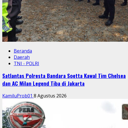
Beranda
Daerah
TNI - POLRI
Satlantas Polresta Bandara Soetta Kawal Tim Chelsea
dan AC Milan Legend Tiba di Jakarta
KamiluProb01
8 Agustus 2026