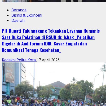
Beranda
Bisnis & Ekonomi
Daerah
Plt Bupati Tulungagung Tekankan Layanan Humanis
Saat Buka Pelatihan di RSUD dr. Iskak _Pelatihan
Digelar di Auditorium IDIK, Sasar Empati dan
Komunikasi Tenaga Kesehatan_
Redaksi Pelita Kota
17 April 2026