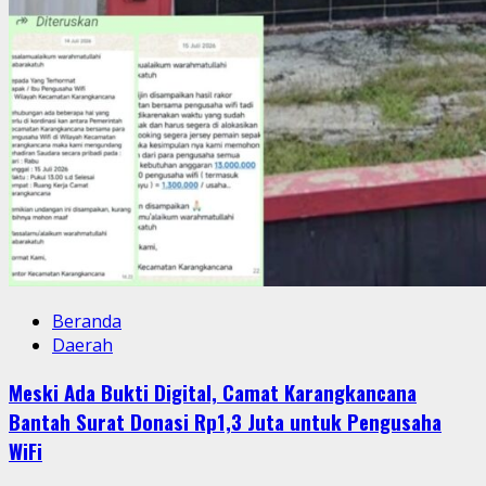
Beranda
Daerah
Meski Ada Bukti Digital, Camat Karangkancana
Bantah Surat Donasi Rp1,3 Juta untuk Pengusaha
WiFi