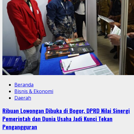
Beranda
Bisnis & Ekonomi
Daerah
Ribuan Lowongan Dibuka di Bogor, DPRD Nilai Sinergi
Pemerintah dan Dunia Usaha Jadi Kunci Tekan
Pengangguran