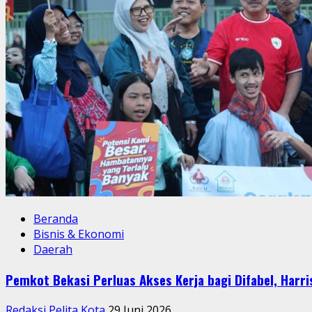
Wisatawan
Beranda
Bisnis & Ekonomi
Daerah
Pemkot Bekasi Perluas Akses Kerja bagi Difabel, Har
Redaksi Pelita Kota
29 Juni 2026