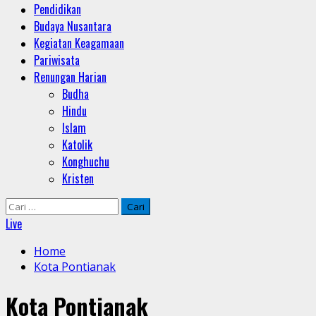
Pendidikan
Budaya Nusantara
Kegiatan Keagamaan
Pariwisata
Renungan Harian
Budha
Hindu
Islam
Katolik
Konghuchu
Kristen
Cari
untuk:
Live
Home
Kota Pontianak
Kota Pontianak