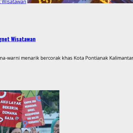
t Wisatawan
agnet Wisatawan
a-warni menarik bercorak khas Kota Pontianak Kalimantan Ba