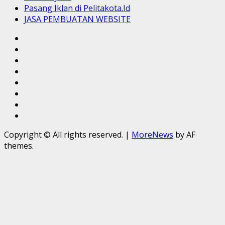
Pasang Iklan di Pelitakota.Id
JASA PEMBUATAN WEBSITE
Sekapur
Sirih
Tentang
Kami
Redaksi
MANIFESTO
MEDIA
Kode
PELITAKOTA
Etik
Media
Jurnalistik
Cyber
Pasang
Iklan
JASA
di
PEMBUATAN
Copyright © All rights reserved.
|
MoreNews
by AF
Pelitakota.Id
WEBSITE
themes.