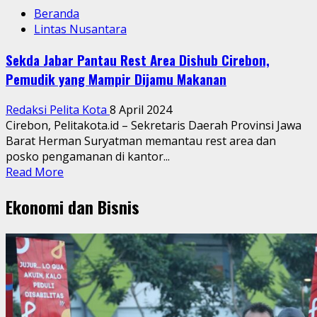
Beranda
Lintas Nusantara
Sekda Jabar Pantau Rest Area Dishub Cirebon,
Pemudik yang Mampir Dijamu Makanan
Redaksi Pelita Kota
8 April 2024
Cirebon, Pelitakota.id – Sekretaris Daerah Provinsi Jawa
Barat Herman Suryatman memantau rest area dan
posko pengamanan di kantor...
Read
Read More
more
Ekonomi dan Bisnis
about
Sekda
Jabar
Pantau
Rest
Area
Dishub
Cirebon,