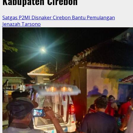
Kabupaten Cirebon
Satgas P2MI Disnaker Cirebon Bantu Pemulangan
Jenazah Tarsono