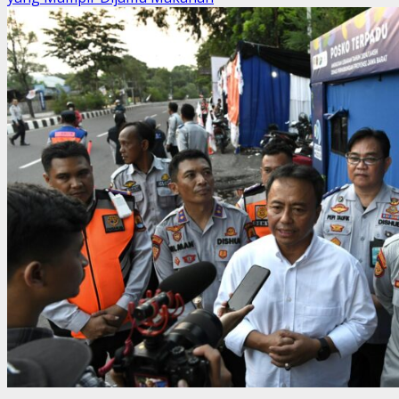
Satgas
P2MI
Disnaker
Cirebon
Bantu
Pemulangan
Jenazah
Tarsono