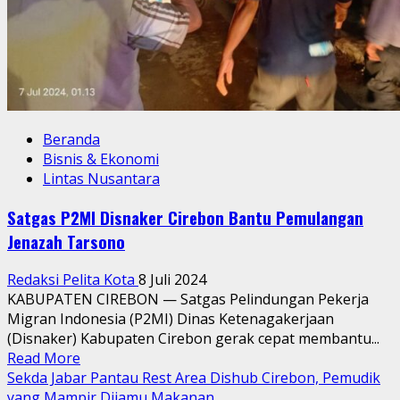
Beranda
Bisnis & Ekonomi
Lintas Nusantara
Satgas P2MI Disnaker Cirebon Bantu Pemulangan
Jenazah Tarsono
Redaksi Pelita Kota
8 Juli 2024
KABUPATEN CIREBON — Satgas Pelindungan Pekerja
Migran Indonesia (P2MI) Dinas Ketenagakerjaan
(Disnaker) Kabupaten Cirebon gerak cepat membantu...
Read
Read More
more
Sekda Jabar Pantau Rest Area Dishub Cirebon, Pemudik
about
yang Mampir Dijamu Makanan