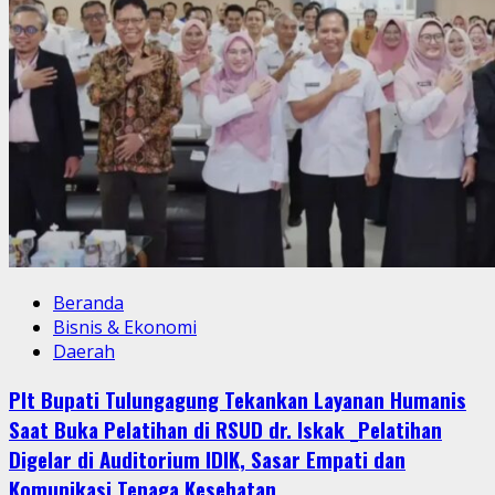
Beranda
Bisnis & Ekonomi
Daerah
Plt Bupati Tulungagung Tekankan Layanan Humanis
Saat Buka Pelatihan di RSUD dr. Iskak _Pelatihan
Digelar di Auditorium IDIK, Sasar Empati dan
Komunikasi Tenaga Kesehatan_