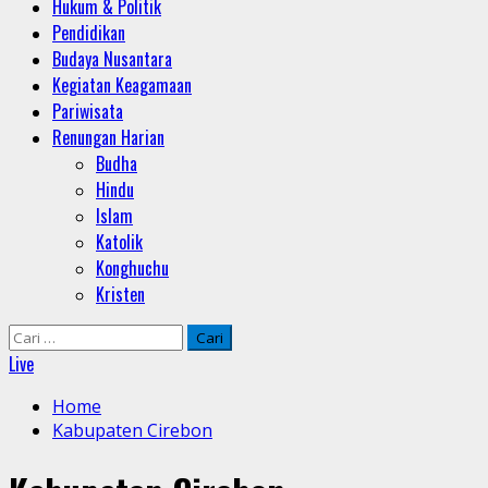
Hukum & Politik
Pendidikan
Budaya Nusantara
Kegiatan Keagamaan
Pariwisata
Renungan Harian
Budha
Hindu
Islam
Katolik
Konghuchu
Kristen
Cari
untuk:
Live
Home
Kabupaten Cirebon