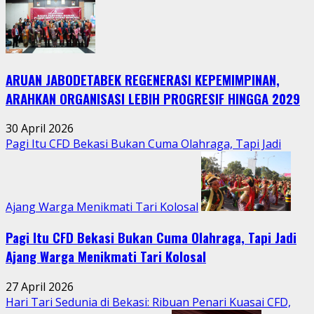
Tradisi
Sedekah
Bumi
Hidupkan
Kebersamaan
ARUAN JABODETABEK REGENERASI KEPEMIMPINAN,
Warga
Jatimurni
ARAHKAN ORGANISASI LEBIH PROGRESIF HINGGA 2029
di
Tengah
30 April 2026
Aktivitas
Pagi Itu CFD Bekasi Bukan Cuma Olahraga, Tapi Jadi
Perkotaan
Ajang Warga Menikmati Tari Kolosal
Pagi Itu CFD Bekasi Bukan Cuma Olahraga, Tapi Jadi
Ajang Warga Menikmati Tari Kolosal
27 April 2026
Hari Tari Sedunia di Bekasi: Ribuan Penari Kuasai CFD,