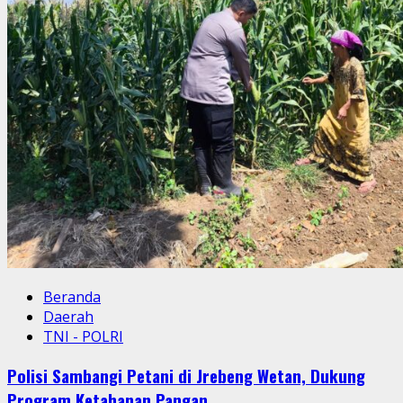
Beranda
Daerah
TNI - POLRI
Polisi Sambangi Petani di Jrebeng Wetan, Dukung
Program Ketahanan Pangan