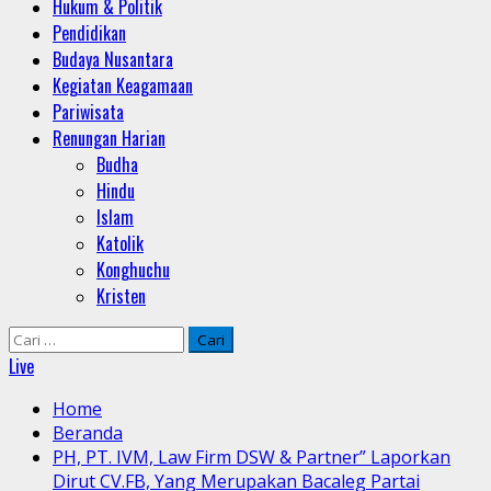
Hukum & Politik
Pendidikan
Budaya Nusantara
Kegiatan Keagamaan
Pariwisata
Renungan Harian
Budha
Hindu
Islam
Katolik
Konghuchu
Kristen
Cari
untuk:
Live
Home
Beranda
PH, PT. IVM, Law Firm DSW & Partner” Laporkan
Dirut CV.FB, Yang Merupakan Bacaleg Partai