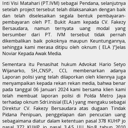
Inti Visi Matahari (PT.IVM) sebagai Pendana, selanjutnya
setelah project tersebut telah dilaksanakan dengan baik
dan telah diselesaikan segala bentuk pembayaran-
pembayaran oleh PT. Bukit Asam kepada CV. Fakezy
Bersaudara, namun ternyata uang modal yang
bersumber dari PT. IVM tersebut tidak pernah
dikembalikan baik pokoknya maupun Keuntungannya,
sehingga kami merasa ditipu oleh oknum ( ELA )”Jelas
Noviar Kepada Awak Media.
Sementara itu Penasihat hukum Advokat Hario Setyo
Wijanarko, SH.,CNSP., CCL membenarkan adanya
Laporan polisi yang telah dilaporkan oleh kliennya juga
menyampaikan kepada rekan rekan media, bahwa benar
pada tanggal 06 Januari 2024 kami bersama klien kami
telah membuat laporan polisi di Polda Metro Jaya
terhadap oknum Sdri.inisial (ELA ) yang mengaku sebagai
Direktur CV. Fakezy Bersaudara atas dugaan Tindak
Pidana Penipuan, penggelapan dan pencucian uang
sebagaimana diatur dalam ketentuan pasal 378 KUHP jo
pasal 372 KUHP jo pasal 3,4,5 UU No.8 tahun 2010