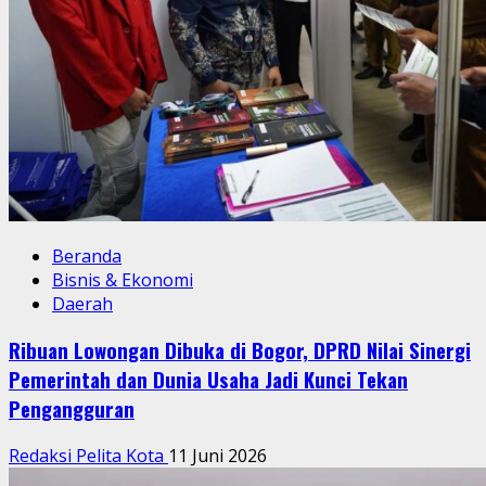
Beranda
Bisnis & Ekonomi
Daerah
Ribuan Lowongan Dibuka di Bogor, DPRD Nilai Sinergi
Pemerintah dan Dunia Usaha Jadi Kunci Tekan
Pengangguran
Redaksi Pelita Kota
11 Juni 2026