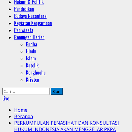
Hukum & Politik
Pendidikan
Budaya Nusantara
Kegiatan Keagamaan
Pariwisata
Renungan Harian
Budha
Hindu
Islam
Katolik
Konghuchu
Kristen
Cari
untuk:
Live
Home
Beranda
PERKUMPULAN PENASIHAT DAN KONSULTASI
HUKUM INDONESIA AKAN MENGGELAR PKPA