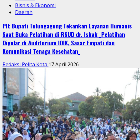
Bisnis & Ekonomi
Daerah
Plt Bupati Tulungagung Tekankan Layanan Humanis
Saat Buka Pelatihan di RSUD dr. Iskak _Pelatihan
Digelar di Auditorium IDIK, Sasar Empati dan
Komunikasi Tenaga Kesehatan_
Redaksi Pelita Kota
17 April 2026