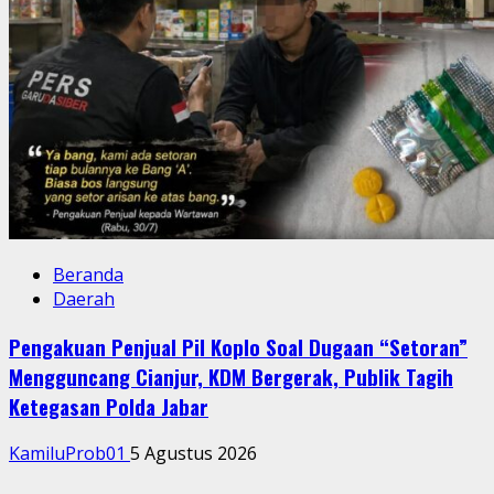
Beranda
Daerah
Pengakuan Penjual Pil Koplo Soal Dugaan “Setoran”
Mengguncang Cianjur, KDM Bergerak, Publik Tagih
Ketegasan Polda Jabar
KamiluProb01
5 Agustus 2026