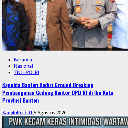
Beranda
Nasional
TNI - POLRI
Kapolda Banten Hadiri Ground Breaking
Pembangunan Gedung Kantor DPD RI di Ibu Kota
Provinsi Banten
KamiluProb01
5 Agustus 2026