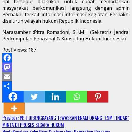
hal tersebut dilakukan untuk dapat memudahkan
masyarakat berkomunikasi langsung dengan admin
Perhakhi terkait informasi-informasi kegiatan Perhakhi
diseluruh wilayah hukum Republik Indonesia.
Narasumber :Pitra Romadoni, SH.MH (Sekretris Jendral
Perkumpulan Penasihat & Konsultan Hukum Indonesia)
Post Views:
187
Facebook
Mastodon
Email
Share
Continue
Previous:
PETI DIBENGKAYANG TEWASKAN ENAM ORANG “LSM TINDAK”
MINTA DI PROSES SECARA HUKUM
Reading
Next:
Kapolres Kubu Raya Silahturahmi Ramadhan Bersama