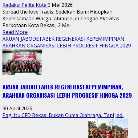
Redaksi Pelita Kota
3 Mei 2026
Spread the loveTradisi Sedekah Bumi Hidupkan
Kebersamaan Warga Jatimurni di Tengah Aktivitas
Perkotaan Kota Bekasi, 2 Mei...
Read
Read More
more
ARUAN JABODETABEK REGENERASI KEPEMIMPINAN,
about
ARAHKAN ORGANISASI LEBIH PROGRESIF HINGGA 2029
Tradisi
Sedekah
Bumi
Hidupkan
Kebersamaan
ARUAN JABODETABEK REGENERASI KEPEMIMPINAN,
Warga
Jatimurni
ARAHKAN ORGANISASI LEBIH PROGRESIF HINGGA 2029
di
Tengah
30 April 2026
Aktivitas
Pagi Itu CFD Bekasi Bukan Cuma Olahraga, Tapi Jadi
Perkotaan