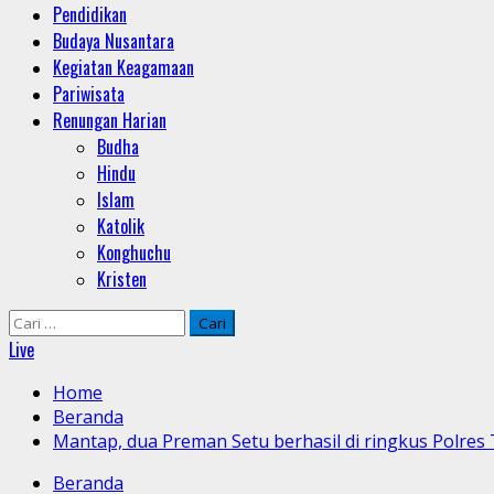
Pendidikan
Budaya Nusantara
Kegiatan Keagamaan
Pariwisata
Renungan Harian
Budha
Hindu
Islam
Katolik
Konghuchu
Kristen
Cari
untuk:
Live
Home
Beranda
Mantap, dua Preman Setu berhasil di ringkus Polres
Beranda