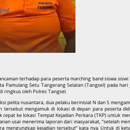
aman terhadap para peserta marching band siswa siswi T
 Pamulang Setu Tangerang Selatan (Tangsel) pada hari Ju
di ringkus oleh Polres Tangsel.
ksi pelita nusantara, dua pelaku berinisial N dan S mengam
tersebut mengamuk di lokasi di depan para peserta didi
k cepat ke lokasi Tempat Kejadian Perkara (TKP) untuk me
nan usai menerima laporan dari masyarakat, “setelah men
ra mengungkap kejadian tersebut” kata nya. Untuk di ke