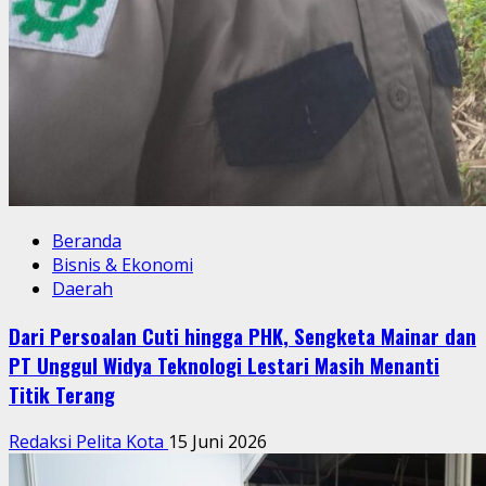
Beranda
Bisnis & Ekonomi
Daerah
Dari Persoalan Cuti hingga PHK, Sengketa Mainar dan
PT Unggul Widya Teknologi Lestari Masih Menanti
Titik Terang
Redaksi Pelita Kota
15 Juni 2026