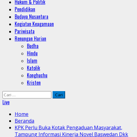
Hukum & Politik
Pendidikan
Budaya Nusantara
Kegiatan Keagamaan
Pariwisata
Renungan Harian
Budha
Hindu
Islam
Katolik
Konghuchu
Kristen
Cari
untuk:
Live
Home
Beranda
KPK Perlu Buka Kotak Pengaduan Masyarakat,
Tampung Informasi Kinerja Novel Baswedan Dkk