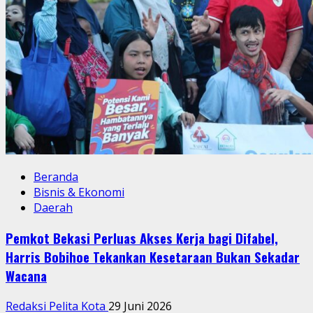
Beranda
Bisnis & Ekonomi
Daerah
Pemkot Bekasi Perluas Akses Kerja bagi Difabel,
Harris Bobihoe Tekankan Kesetaraan Bukan Sekadar
Wacana
Redaksi Pelita Kota
29 Juni 2026