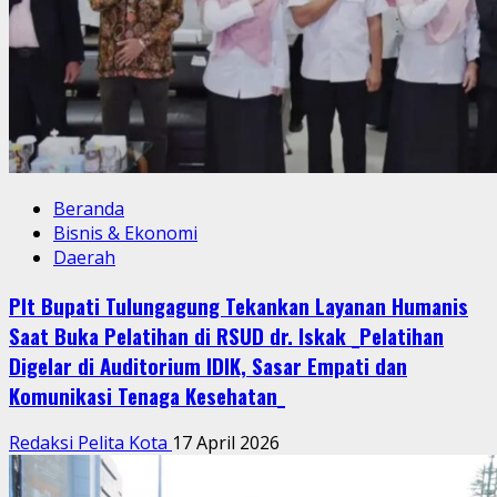
Beranda
Bisnis & Ekonomi
Daerah
Plt Bupati Tulungagung Tekankan Layanan Humanis
Saat Buka Pelatihan di RSUD dr. Iskak _Pelatihan
Digelar di Auditorium IDIK, Sasar Empati dan
Komunikasi Tenaga Kesehatan_
Redaksi Pelita Kota
17 April 2026