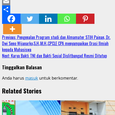
Mastodon
Email
Share
Continue
Previous:
Pengenalan Program studi dan Almamater STIH Painan, Dr.
Dwi Seno Wijanarko,S.H.,M.H.,CPCLE CPA menyampaikan Orasi Ilmiah
Reading
kepada Mahasiswa
Next:
Karya Bakti TNI dan Bakti Sosial Dislitbangad Resmi Ditutup
Tinggalkan Balasan
Anda harus
masuk
untuk berkomentar.
Related Stories