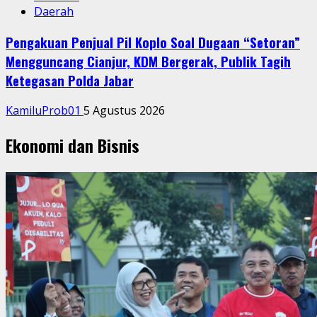
Daerah
Pengakuan Penjual Pil Koplo Soal Dugaan “Setoran”
Mengguncang Cianjur, KDM Bergerak, Publik Tagih
Ketegasan Polda Jabar
KamiluProb01
5 Agustus 2026
Ekonomi dan Bisnis