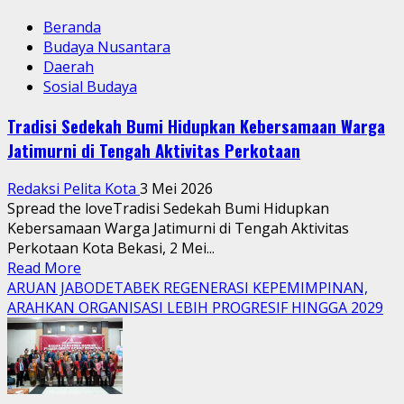
Beranda
Budaya Nusantara
Daerah
Sosial Budaya
Tradisi Sedekah Bumi Hidupkan Kebersamaan Warga
Jatimurni di Tengah Aktivitas Perkotaan
Redaksi Pelita Kota
3 Mei 2026
Spread the loveTradisi Sedekah Bumi Hidupkan
Kebersamaan Warga Jatimurni di Tengah Aktivitas
Perkotaan Kota Bekasi, 2 Mei...
Read
Read More
more
ARUAN JABODETABEK REGENERASI KEPEMIMPINAN,
about
ARAHKAN ORGANISASI LEBIH PROGRESIF HINGGA 2029
Tradisi
Sedekah
Bumi
Hidupkan