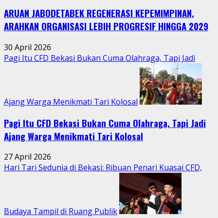
Kebersamaan
ARUAN JABODETABEK REGENERASI KEPEMIMPINAN,
Warga
Jatimurni
ARAHKAN ORGANISASI LEBIH PROGRESIF HINGGA 2029
di
Tengah
30 April 2026
Aktivitas
Pagi Itu CFD Bekasi Bukan Cuma Olahraga, Tapi Jadi
Perkotaan
Ajang Warga Menikmati Tari Kolosal
Pagi Itu CFD Bekasi Bukan Cuma Olahraga, Tapi Jadi
Ajang Warga Menikmati Tari Kolosal
27 April 2026
Hari Tari Sedunia di Bekasi: Ribuan Penari Kuasai CFD,
Budaya Tampil di Ruang Publik