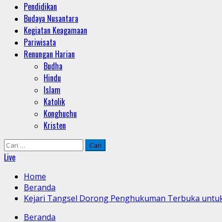
Pendidikan
Budaya Nusantara
Kegiatan Keagamaan
Pariwisata
Renungan Harian
Budha
Hindu
Islam
Katolik
Konghuchu
Kristen
Cari
untuk:
Live
Home
Beranda
Kejari Tangsel Dorong Penghukuman Terbuka untuk 
Beranda