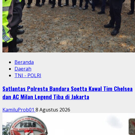
Beranda
Daerah
TNI - POLRI
Satlantas Polresta Bandara Soetta Kawal Tim Chelsea
dan AC Milan Legend Tiba di Jakarta
KamiluProb01
8 Agustus 2026