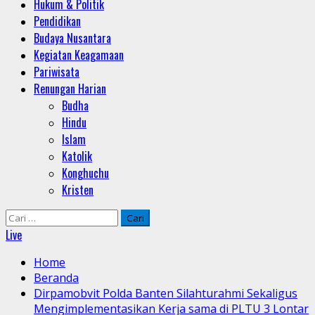
Hukum & Politik
Pendidikan
Budaya Nusantara
Kegiatan Keagamaan
Pariwisata
Renungan Harian
Budha
Hindu
Islam
Katolik
Konghuchu
Kristen
Cari
untuk:
Live
Home
Beranda
Dirpamobvit Polda Banten Silahturahmi Sekaligus
Mengimplementasikan Kerja sama di PLTU 3 Lontar