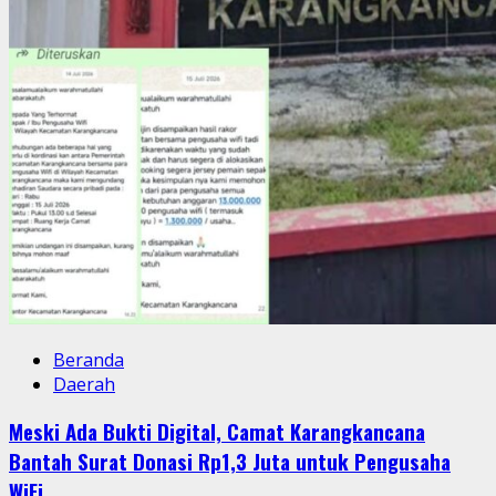
Beranda
Daerah
Meski Ada Bukti Digital, Camat Karangkancana
Bantah Surat Donasi Rp1,3 Juta untuk Pengusaha
WiFi