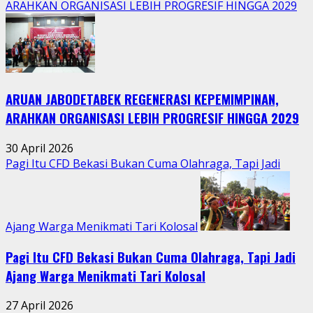
about
ARAHKAN ORGANISASI LEBIH PROGRESIF HINGGA 2029
Tradisi
Sedekah
Bumi
Hidupkan
Kebersamaan
ARUAN JABODETABEK REGENERASI KEPEMIMPINAN,
Warga
Jatimurni
ARAHKAN ORGANISASI LEBIH PROGRESIF HINGGA 2029
di
Tengah
30 April 2026
Aktivitas
Pagi Itu CFD Bekasi Bukan Cuma Olahraga, Tapi Jadi
Perkotaan
Ajang Warga Menikmati Tari Kolosal
Pagi Itu CFD Bekasi Bukan Cuma Olahraga, Tapi Jadi
Ajang Warga Menikmati Tari Kolosal
27 April 2026