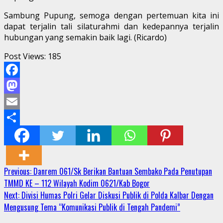
Sambung Pupung, semoga dengan pertemuan kita ini
dapat terjalin tali silaturahmi dan kedepannya terjalin
hubungan yang semakin baik lagi. (Ricardo)
Post Views:
185
Facebook
Mastodon
Email
Share
Continue
Previous:
Danrem 061/Sk Berikan Bantuan Sembako Pada Penutupan
TMMD KE – 112 Wilayah Kodim 0621/Kab Bogor
Reading
Next:
Divisi Humas Polri Gelar Diskusi Publik di Polda Kalbar Dengan
Mengusung Tema “Komunikasi Publik di Tengah Pandemi”