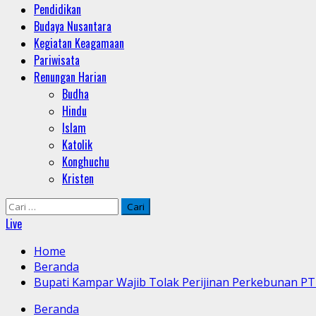
Pendidikan
Budaya Nusantara
Kegiatan Keagamaan
Pariwisata
Renungan Harian
Budha
Hindu
Islam
Katolik
Konghuchu
Kristen
Cari
untuk:
Live
Home
Beranda
Bupati Kampar Wajib Tolak Perijinan Perkebunan PT 
Beranda