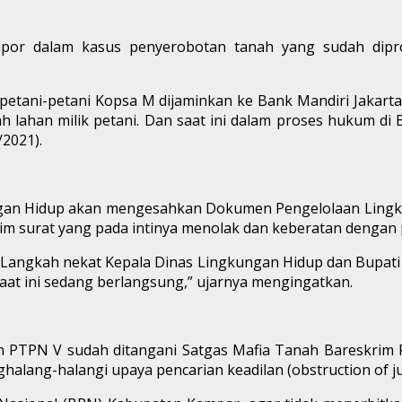
apor dalam kasus penyerobotan tanah yang sudah dipro
a petani-petani Kopsa M dijaminkan ke Bank Mandiri Jakar
han milik petani. Dan saat ini dalam proses hukum di Bar
/2021).
ungan Hidup akan mengesahkan Dokumen Pengelolaan Lingku
irim surat yang pada intinya menolak dan keberatan dengan
. Langkah nekat Kepala Dinas Lingkungan Hidup dan Bupati
at ini sedang berlangsung,” ujarnya mengingatkan.
n PTPN V sudah ditangani Satgas Mafia Tanah Bareskrim P
ang-halangi upaya pencarian keadilan (obstruction of jus