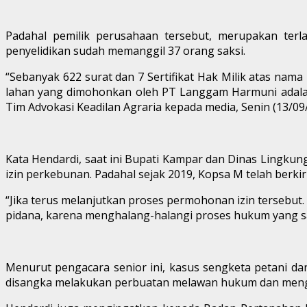
Padahal pemilik perusahaan tersebut, merupakan terl
penyelidikan sudah memanggil 37 orang saksi.
“Sebanyak 622 surat dan 7 Sertifikat Hak Milik atas nam
lahan yang dimohonkan oleh PT Langgam Harmuni adalah la
Tim Advokasi Keadilan Agraria kepada media, Senin (13/09
Kata Hendardi, saat ini Bupati Kampar dan Dinas Lingk
izin perkebunan. Padahal sejak 2019, Kopsa M telah berk
“Jika terus melanjutkan proses permohonan izin tersebut
pidana, karena menghalang-halangi proses hukum yang sa
Menurut pengacara senior ini, kasus sengketa petani da
disangka melakukan perbuatan melawan hukum dan menghal